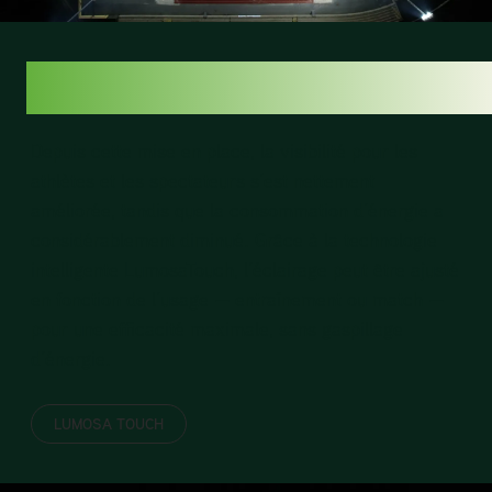
LUMOSATOUCH
Depuis cette mise en place, la visibilité pour les
athlètes et les spectateurs s’est nettement
améliorée, tandis que la consommation d’énergie a
considérablement diminué. Grâce à la technologie
intelligente LumosaTouch, l’éclairage peut être ajusté
en fonction de l’usage — entraînement ou match —
pour une efficacité maximale, sans gaspillage
d’énergie.
LUMOSA TOUCH