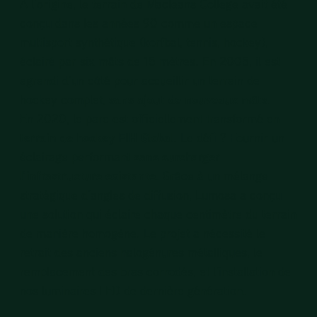
À l’origine, le terrain de Macleans College avait été
conçu dans les années 90 comme un espace
multisport synthétique (korfbal, tennis, hockey),
éclairé par six mâts de 15 mètres. En 2005, il est
agrandi d’un côté pour accueillir un terrain de
hockey complet,
sans ajout de nouveaux mâts
.
En 2020, le parc est officiellement transformé en
terrain de hockey FIH Global
. Le défi ? Fournir un
éclairage performant
sans surcharger
l’infrastructure existante
. Grâce à un mélange
stratégique d’angles de diffusion, Lumosa a conçu
une solution qui éclaire chaque centimètre du terrain
de manière homogène. Le projet a nécessité le
retrait des anciens halogénures métalliques, le
remplacement des bras corrodés, et l’installation de
nos luminaires LED de dernière génération.