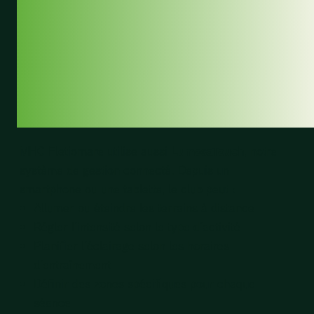
GÉRER
INTELLIGEMMENT
AVEC
LUMOSATOUCH
MHC Fletiomare utilise aussi
LumosaTouch
, notre
système de gestion connecté. Depuis un
smartphone ou une tablette, le club peut :
Allumer ou éteindre les terrains à distance
Régler l’intensité selon le type d’activité
Planifier l’éclairage selon les horaires
d’entraînement
Définir des zones spécifiques pour chaque
séance