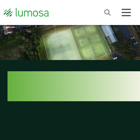
OREWA TENNIS
CLUB
Orewa Tennis Club
est le cœur battant du tennis sur
la Hibiscus Coast, à environ 40 kilomètres au nord
du centre d’Auckland. Le club a une longue tradition
d’excellence et offre des installations de qualité aux