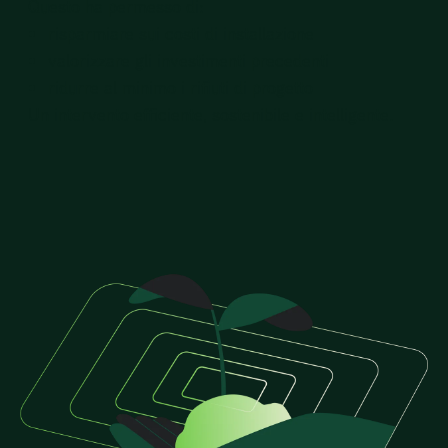
Questo ha permesso di:
risparmiare sui costi di installazione
valorizzare gli investimenti precedenti
ridurre al minimo i rifiuti di progetto
Un intervento efficiente, sostenibile e intelligente.