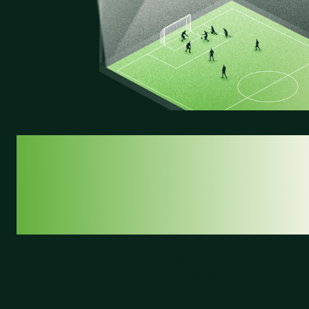
SOSTENIBILITÀ,
ANCHE FUORI DAL
CAMPO
Dato che le torri faro e il cablaggio esistenti erano
ancora in buono stato, abbiamo installato i nuovi
proiettori sulla struttura già presente.