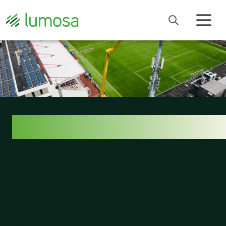
TOP OSS
Il TOP Oss è il cuore calcistico di Oss, nel Brabante
Settentrionale.
Il suo stadio, il Frans Heesen Stadion – anche
conosciuto come
l’Osse Kuipje
– si riempie
regolarmente di tifosi pronti a sostenere la propria
squadra.