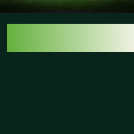
UNIFORME
VERLICHTING
We installeerden in totaal 24 CS860-armaturen
verdeeld over 4 hoekmasten. Elke hoekmast bevat
twee mastlijnen die verschillen in hoogte (29,60 m
& 28,60 m) en dragen elk drie armaturen per zijde.
De nauwkeurige uitrichting levert 350 lux over het
volledige speel­oppervlak. Het resultaat: heldere
zicht­lijnen voor spelers, scheidsrechters én
toeschouwers.