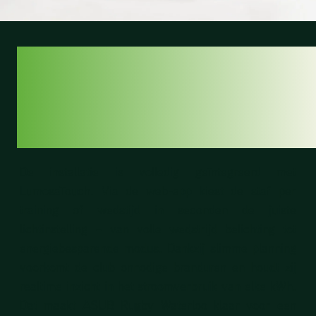
LUMOSATOUCH -
COACHEN MET
ÉÉN KLIK
De installatie is volledig geïntegreerd met
LumosaTouch. Via de web-app kiest de staf per
training of wedstijd in seconden de juiste
lichtinstelling – van volle wedstrijd belichting tot
energiebesparende modus. Dankzij slimme planning
voorkomt de club onnodige branduren en houdt zij
realtime inzicht in het stroomverbruik van elke kWh.
Dat maakt ASUB Rugby Waterloo klaar voor een