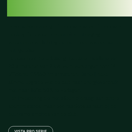
TOEKOMST
In het schilderachtige Cirencester stond
Cirencester
Hockey Club
voor een duidelijke uitdaging:
verouderde verlichting die niet meer voldeed aan de
huidige eisen.
Lumosa bood de oplossing. De oude installatie van
20 armaturen van 2 kW werd vervangen door
14
efficiënte CS860Pro armaturen.
Dankzij deze
slimme upgrade wist de club haar energieverbruik
met maar liefst 50% te verlagen.
Een investering die niet alleen bijdraagt aan betere
sportprestaties, maar ook naadloos aansluit bij de
duurzame ambities van de club.
VISTA PRO SERIE