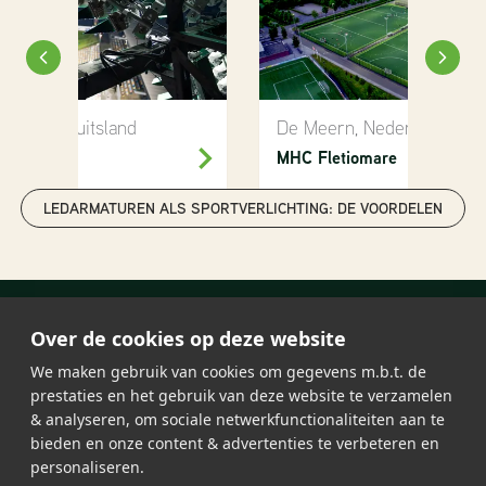
dbach, Duitsland
De Meern, Nederland
park
MHC Fletiomare
LEDARMATUREN ALS SPORTVERLICHTING: DE VOORDELEN
Over de cookies op deze website
We maken gebruik van cookies om gegevens m.b.t. de
prestaties en het gebruik van deze website te verzamelen
& analyseren, om sociale netwerkfunctionaliteiten aan te
bieden en onze content & advertenties te verbeteren en
personaliseren.
Ledverlichting
Over Lumosa