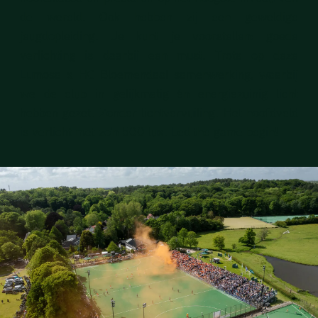
de wereld. Ook hebben zij een geweldige
jeugdopleiding. Je kunt je voorstellen: goede
verlichting is daarbij een must. Trots op deze
Lumosa x HC Bloemendaal samenwerking, waarbij
we de club in gelijkmatig én energiezuinig licht
hebben gezet. Zonder lichtvervuiling. Het hoofdveld
is verlicht met zo'n 500 lux. Led the game begin!