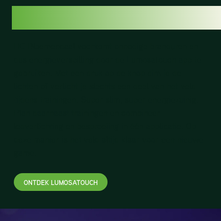
LUMOSATOUCH
HC Bloemendaal voorkomt onnodige branduren en
dus energieverspilling door de LumosaTouch app te
gebruiken. Met een druk op de knop dim je de
lichten of verlicht je slechts een deel van het veld
tijdens trainingen. Super slim, super energiezuinig.
Plan daarnaast trainingen en combineer
ledverlichting en besproeiing in één applicatie. Op
deze manier is het veld altijd klaar voor een nieuwe
game.
ONTDEK LUMOSATOUCH