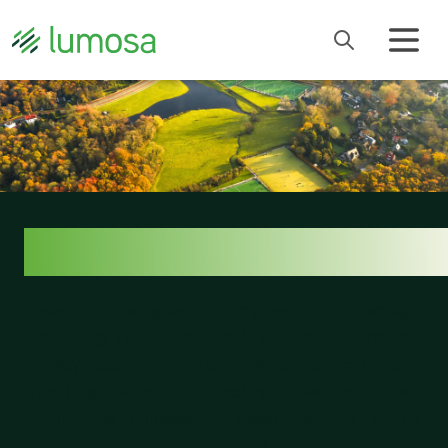
HC BLOEMENDAAL
Gelegen in het groen en omgeven door prachtige
natuur ligt HC Bloemendaal: een van de mooiste
hockeyclubs die Nederland rijk is. Een combinatie
van jeugdteams en tophockey. Zowel het eerste
heren- als damesteam speelt namelijk in de
hoofdklasse en presteren op het hoogste niveau van