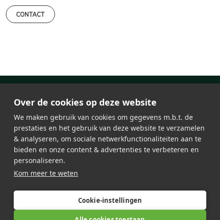
CONTACT
Over de cookies op deze website
We maken gebruik van cookies om gegevens m.b.t. de
prestaties en het gebruik van deze website te verzamelen
& analyseren, om sociale netwerkfunctionaliteiten aan te
bieden en onze content & advertenties te verbeteren en
personaliseren.
Ledverlichting
Over Lumosa
Kom meer te weten
Laadpaal
Werken bij Lumosa
Referenties
Algemene Voorwaarden
Sitemap
Contact
Cookie-instellingen
Alle cookies toestaan