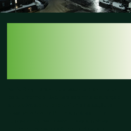
TECNOLOGIA DE
ILUMINAÇÃO
AVANÇADA E
RESULTADOS
Na
De Rooy Transport
, era essencial dispor de luz
clara, uniforme e fiável para garantir a segurança e
a produtividade no terreno. Com a instalação da
nossa série Spectra Pro de luminárias LED, a
Lumosa tornou isso possível. Estas luminárias
oferecem uma distribuição de luz nítida, sem