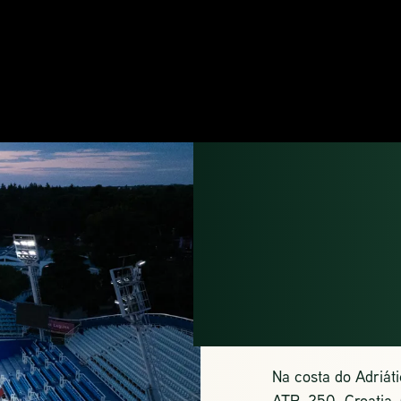
CROA
UMA
Na costa do Adriát
ATP 250 Croatia 