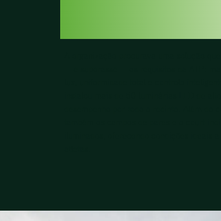
MAIS EXIG
A organização procurava uma solução que
— e superasse — os requisitos da ATP: ma
lux, uniformidade total e controlo intelige
instalou mais de 50 luminárias LED de alto
desempenho por todo o recinto. Além do co
também os campos de pares e o court indi
iluminados, oferecendo condições ideais a
atletas.