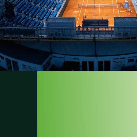
LUZ À ALT
DOS PADR