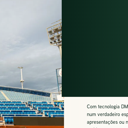
CON
INTE
IMPA
SUST
Com tecnologia DMX
num verdadeiro esp
apresentações ou n