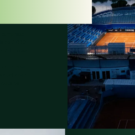
ENTES
 cumprisse
is de 3.000
nte. A Lumosa
urt central,
vidual foram
 todos os