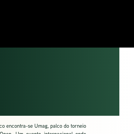
TIA OPEN
G
ico encontra-se
Umag, palco do torneio
Open. Um evento internacio
nal onde