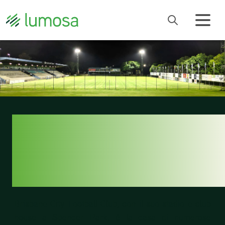
BRISBANE CITY
FOOTBALL CLUB
SI ILLUMINA
Brisbane City Football Club
, con il suo stadio e club
house a Spencer Park, è la casa di numerose