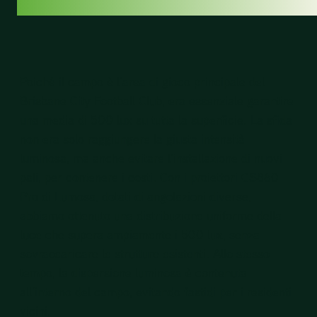
Poiché il campo è l’area di gioco principale del
Brisbane City Football Club, era essenziale garantire
una media di 500 lux su tutta la superficie. La sfida
non era solo raggiungere la giusta intensità
luminosa, ma anche evitare l’installazione di nuovi
pali, per contenere i costi. Con i proiettori CS860
Pro di Lumosa, dotati di angolazioni diverse,
abbiamo ottenuto una distribuzione uniforme della
luce che supera ampiamente i 500 lux, senza
sovraccaricare le strutture esistenti. Allo stesso
tempo, la dispersione luminosa è contenuta
all’interno del campo, evitando fastidi per i residenti
vicini.