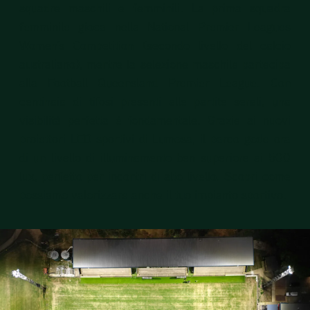
squadre maschili e femminili. La prima squadra
femminile gioca nella National Premier Leagues
Women’s Competition (secondo livello del calcio
australiano), mentre la selezione maschile partecipa
alla Football Queensland Premier League. Con
centinaia di tifosi presenti alle partite serali, una
visibilità perfetta è fondamentale. Grazie ai nuovi
proiettori LED sportivi di Lumosa, il parco gode ora
di un livello di illuminamento ben superiore ai 500
lux, perfetto per incontri di alto livello. Scopri come
possiamo valorizzare anche il tuo impianto sportivo.