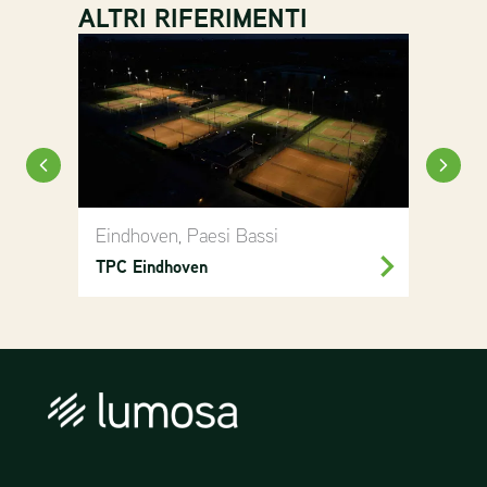
ALTRI RIFERIMENTI
Eindhoven, Paesi Bassi
Ein
TPC Eindhoven
Aer