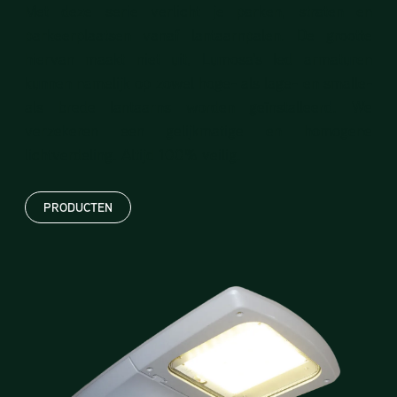
Met deze serie verlicht je parken, straten en
parkeerplaatsen vanaf lantaarnpalen. De grootte
hiervan maakt niet uit, Lumosa's led armaturen
kunnen namelijk op zowel hoge- als lage- en smalle-
als brede lantaarns worden geïnstalleerd. We
verzekeren een gelijkmatige en homogene
lichtverdeling. Altijd 100% veilig.
PRODUCTEN