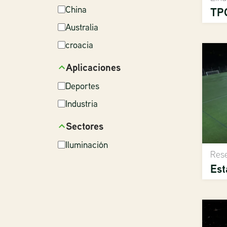
China
TP
Australia
croacia
Aplicaciones
Deportes
Industria
Sectores
Iluminación
Rese
Est