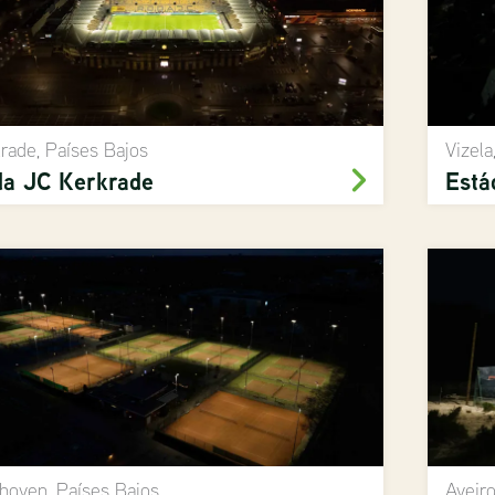
rade, Países Bajos
Vizela
a JC Kerkrade
Está
hoven, Países Bajos
Aveiro