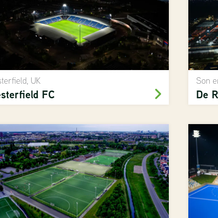
terfield, UK
Son e
sterfield FC
De R