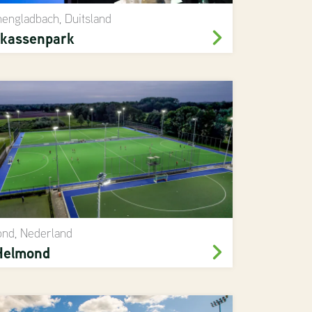
engladbach, Duitsland
kassenpark
nd, Nederland
Helmond