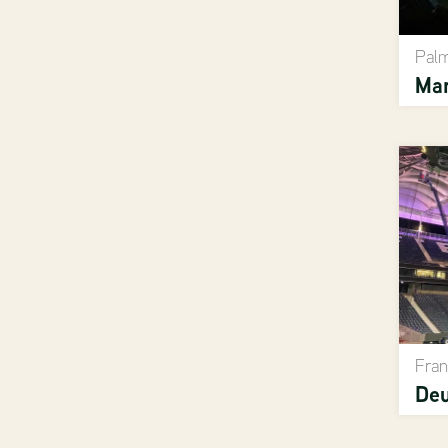
Palm
Ma
Fran
Deu