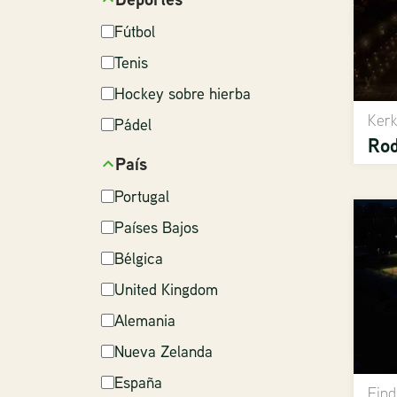
Fútbol
Tenis
Hockey sobre hierba
Kerk
Pádel
Rod
País
Portugal
Países Bajos
Bélgica
United Kingdom
Alemania
Nueva Zelanda
España
Eind