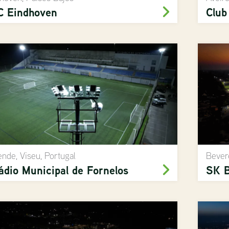
C Eindhoven
Club
nde, Viseu, Portugal
Bever
ádio Municipal de Fornelos
SK B