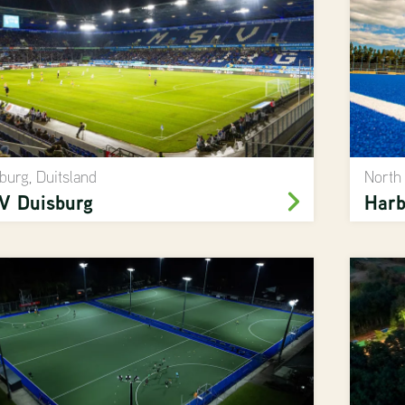
burg, Duitsland
North
V Duisburg
Harb