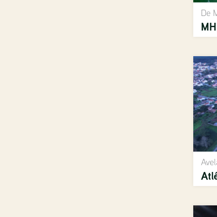
De M
MHC
Avel
Atl