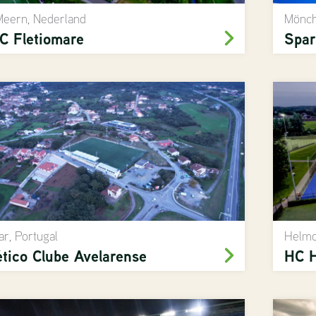
eern, Nederland
Mönch
 Fletiomare
Spar
ar, Portugal
Helmo
ético Clube Avelarense
HC 