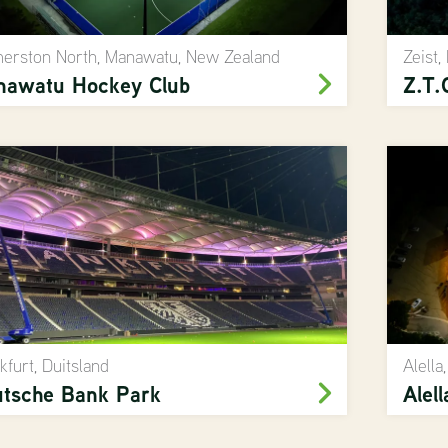
erston North, Manawatu, New Zealand
Zeist,
nawatu Hockey Club
Z.T.
kfurt, Duitsland
Alella
tsche Bank Park
Alell