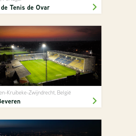
 de Tenis de Ovar
en-Kruibeke-Zwijndrecht, België
everen