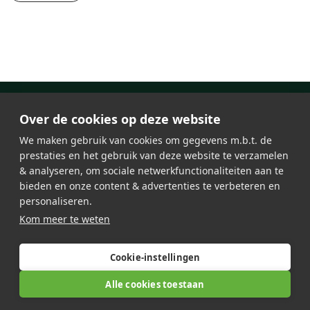
Over de cookies op deze website
We maken gebruik van cookies om gegevens m.b.t. de
prestaties en het gebruik van deze website te verzamelen
& analyseren, om sociale netwerkfunctionaliteiten aan te
bieden en onze content & advertenties te verbeteren en
personaliseren.
Iluminación led
Kom meer te weten
Estación de carga
Acerca de Lumosa
Referencias
Ofertas de trabajo
Mapa del sitio
Contacto
Cookie-instellingen
Alle cookies toestaan