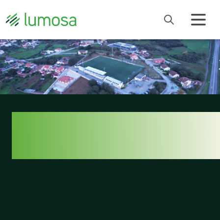
ATLÉTICO CLUBE
AVELARENSE
Atlético Clube Avelarense, ubicado en la localidad
de Avelar (municipio de Ansião), es una asociación
deportiva con raíces profundas en la comunidad
local. Fundado en 1931, el club se ha convertido en