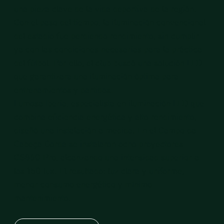
una pieza clave de la vida deportiva de la región.
Con el paso del tiempo, la iluminación convencional
del estadio fue perdiendo rendimiento, sin cumplir
ya con las condiciones necesarias para la práctica
del fútbol. Por ello, el club buscó una solución LED
que garantizara una iluminación óptima para
entrenamientos y partidos.
Lumosa Iberia, especialista en iluminación LED que
combina eficiencia energética y alto rendimiento,
diseñó una instalación a medida. En el Campo da
Cabeça Gorda se instalaron ocho proyectores
CS860 Pro, alcanzando una intensidad superior a
los 150 lux. El resultado: luz clara y uniforme,
menor consumo energético y mínimo
mantenimiento.