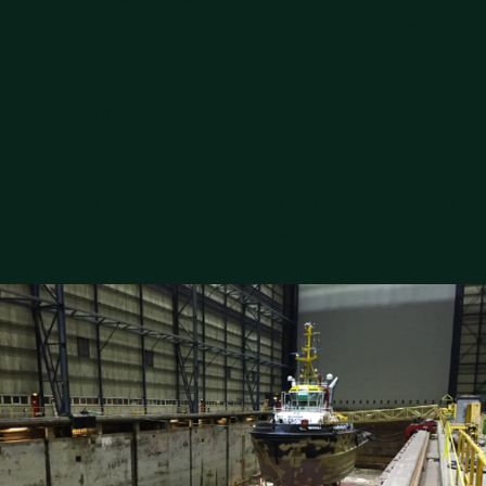
actual y detectamos oportunidades para optimizar.
A partir de esta evaluación desarrollamos un plan
de iluminación con una distribución más eficiente, lo
que permitió reducir la intensidad lumínica sin
sacrificar visibilidad. Resultado: menos consumo,
más ahorro. Y gracias a la larga vida útil de
nuestros productos, con mínimo mantenimiento, la
inversión se amortiza aún sneller.