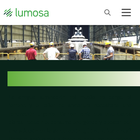
LED'S INNOVATE.
La antigua iluminación del muelle de carga, el
terreno y el taller de soldadura necesitaba una
renovación urgente. Damen tenía dos prioridades
claras: reducir el consumo energético y apostar por
una solución de larga duración. ¿Cómo lo logramos?
Primero analizamos a fondo el consumo energético