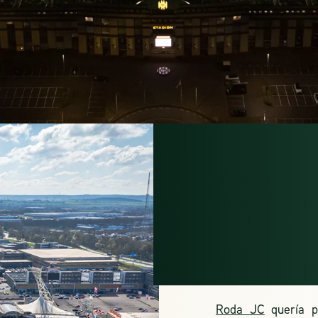
RODA
KER
Roda JC
quería p