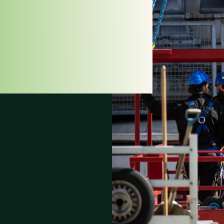
ÁS
ES
 Enschede
,
mente nueva
tá diseñado
la norma UEFA
trola
ilmente
í, el estadio
sino también