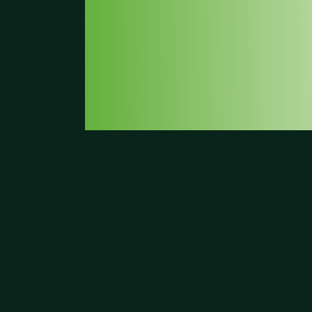
CON LOS M
ALTOS
ESTÁNDAR
Junto con nuestro socio de instalación
OVI
realizamos una instalación LED completa
con 120 luminarias Lumosa. El sistema es
para 1.400 lux en el campo, conforme a 
Illuminance Level B. La iluminación se con
mediante DMX, lo que permite integrar fác
espectáculos de luz y efectos dinámicos. As
no solo está preparado para los partidos, 
para eventos.