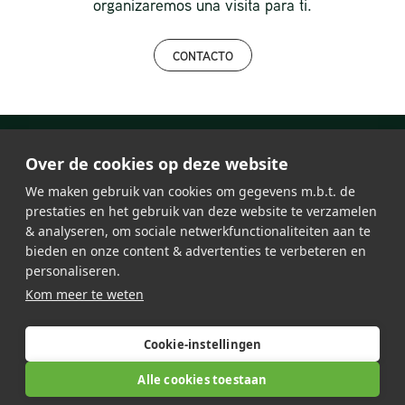
organizaremos una visita para ti.
CONTACTO
Over de cookies op deze website
We maken gebruik van cookies om gegevens m.b.t. de
prestaties en het gebruik van deze website te verzamelen
& analyseren, om sociale netwerkfunctionaliteiten aan te
bieden en onze content & advertenties te verbeteren en
personaliseren.
Iluminación led
Kom meer te weten
Estación de carga
Acerca de Lumosa
Referencias
Ofertas de trabajo
Mapa del sitio
Contacto
Cookie-instellingen
Alle cookies toestaan