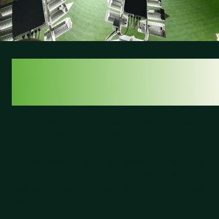
PENSANDO EN EL
FUTURO
La iluminación LED no solo reduce el consumo
energético, sino también las emisiones de CO₂. Con
LEDs de máxima eficiencia y drivers inteligentes,
Lumosa garantiza la mejor calidad de luz con la
menor huella ambiental. Para SK Hansa, esta
solución representa un paso claro hacia un club más
sostenible.