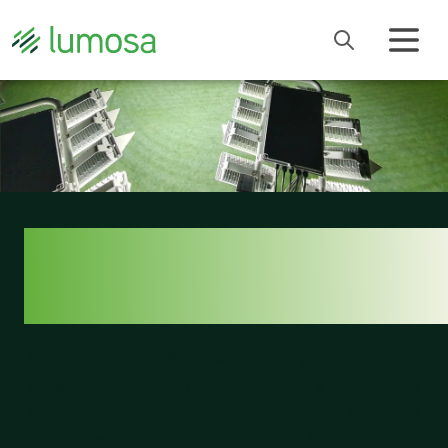
SK HANSA
LÜNEBURGER
El club de fútbol SK Hansa Lüneburgers
compite en
la liga regional del norte de Alemania y pertenece a
la Federación de Fútbol de Baja Sajonia. Con hitos
deportivos como su participación en la DFB Cup en