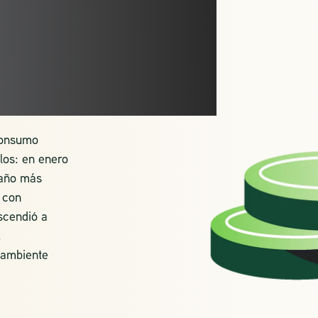
,
ENOS
 consumo
los: en enero
 año más
 con
scendió a
.
oambiente