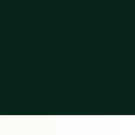
 Wythall Park, en las afueras de
cuatro pistas de césped artificial
cios, de las cuales tres están ahora
inación LED de Lumosa, el club ofrece
 para jugar todo el año, incluso en las
s.
ntiguos focos por proyectores LED, el
 una distribución de luz más uniforme
e hasta 400 lux, cumpliendo con los
etición de la Lawn Tennis Association.