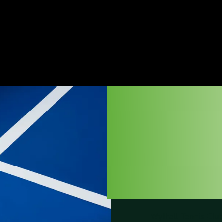
WYT
TENN
Wythall Tennis Clu