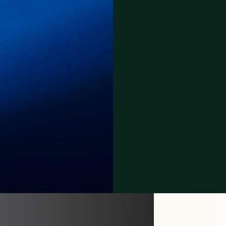
37 hectáreas de
Birmingham. Con 
exclusivas para so
equipadas con ilum
condiciones óptimas
noches más oscura
Al reemplazar los a
club ha conseguido
y una intensidad d
estándares de comp