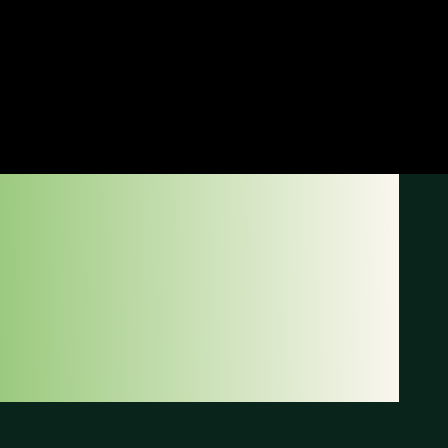
HALL
IS CLUB
b
está ubicado en el extenso parque de