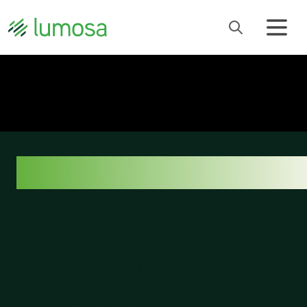
Z.T.C. SHOT ZEIST
Z.T.C. Shot
Zeist
es un verdadero oasis verde. Este
club de tenis y pádel cuenta con 10 pistas de tierra
batida, 6 pistas de pádel y una pista Canada Tenn,
todo rodeando una animada casa club donde los
socios se reúnen para tomar algo, almorzar o
disfrutar de un evento.