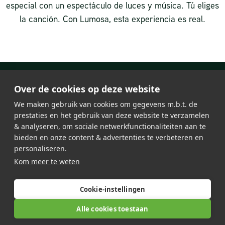
especial con un espectáculo de luces y música. Tú eliges
la canción. Con Lumosa, esta experiencia es real.
Over de cookies op deze website
We maken gebruik van cookies om gegevens m.b.t. de
prestaties en het gebruik van deze website te verzamelen
& analyseren, om sociale netwerkfunctionaliteiten aan te
bieden en onze content & advertenties te verbeteren en
personaliseren.
Iluminación led
Kom meer te weten
Estación de carga
Acerca de Lumosa
Referencias
Ofertas de trabajo
Mapa del sitio
Contacto
Cookie-instellingen
Alle cookies toestaan