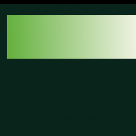
KLAAR VOOR
INTERNATIONALE
WEDSTRIJDEN
De Twin Turfs worden regelmatig gebruikt voor
internationale hockeywedstrijden. Dat vraagt om
verlichting die voldoet aan de hoogste standaarden.
Met deze LED-verlichtingsoplossing is dat niveau
bereikt. En zelfs overstegen. De lichtkwaliteit maakt
het veld geschikt voor televisie-uitzendingen, met
haarscherp zicht voor spelers, scheidsrechters en
camera’s.
Zo ontstaat een omgeving waarin prestaties centraal