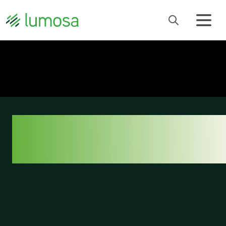
MANAWATU
HOCKEY CLUB
In het hart van Palmerston North liggen de Twin
Turfs: de thuisbasis van
Manawatu Hockey Club
.
Twee FIH Global hockeyvelden waar prestaties en
beleving samenkomen. En waar verlichting het