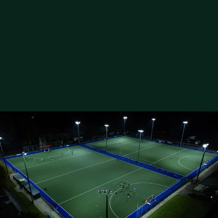
verschil maakt.
Voor deze locatie realiseerden we een complete
upgrade naar hoogwaardige
LED-
sportveldverlichting
. Gericht op kwaliteit,
gelijkmatigheid en maximale controle. Precies wat je
verwacht van een veld dat wordt gebruikt voor
internationale wedstrijden.