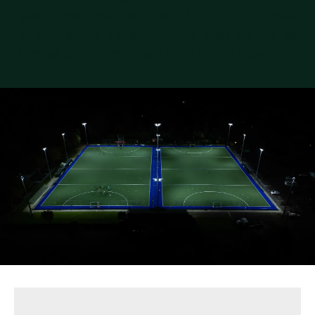
staan. Met maximale efficiëntie en minimale
verspilling van energie. Precies zoals we het bij
Lumosa zien: het maximale halen uit elke kilowatt.