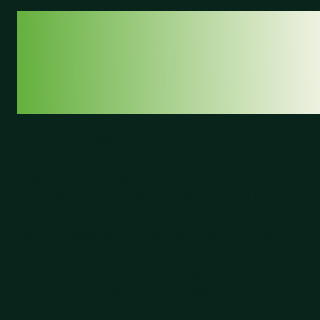
UN GRAND PAS
VERS UN AVENIR
DURABLE
Dans le pittoresque décor de Cirencester, le
Cirencester Hockey Club faisait face à un défi
majeur : un éclairage obsolète ne répondant plus
aux exigences actuelles. Lumosa a apporté la
solution. Les 20 anciens projecteurs de 2 kW ont
été remplacés par 1
4 appareils CS860 Pro plus
efficaces.
Cette mise à niveau a permis au club de
réduire sa consommation d’énergie de 50 % tout en
offrant un éclairage de haute qualité.