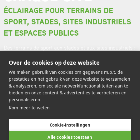
ÉCLAIRAGE POUR TERRAINS DE
SPORT, STADES, SITES INDUSTRIELS
ET ESPACES PUBLICS
Des terrains de sport aux stades et aux sites industriels :
avec notre éclairage LED, vous bénéficiez d’une lumière
Over de cookies op deze website
durable, écoénergétique et fiable. Toujours adaptée à
votre situation.
We maken gebruik van cookies om gegevens m.b.t. de
prestaties en het gebruik van deze website te verzamelen
& analyseren, om sociale netwerkfunctionaliteiten aan te
bieden en onze content & advertenties te verbeteren en
personaliseren.
JA, IK WIL EEN OFFERTE AANVRAGEN
Kom meer te weten
LICHTPLAN AANVRAGEN
Cookie-instellingen
Alle cookies toestaan