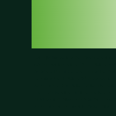
AUX EXIGE
LES PLUS
STRICTES
Les organisateurs recherchaient une solut
aux normes strictes de l’ATP : plus de 3 0
parfaite uniformité et une commande intell
Lumosa a fourni plus de 50 projecteurs L
performance répartis sur l’ensemble du sit
court central, les terrains de double et le c
individuel sont également éclairés — pour 
performances optimales à chaque instant.