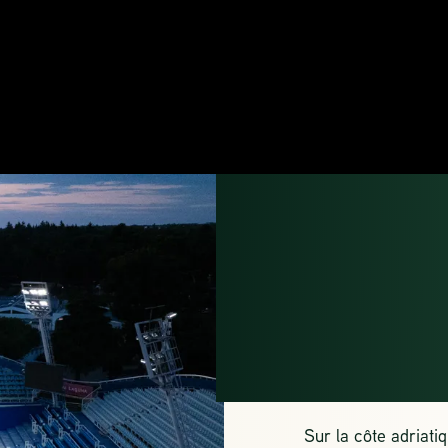
CROA
UMA
Sur la côte adriat