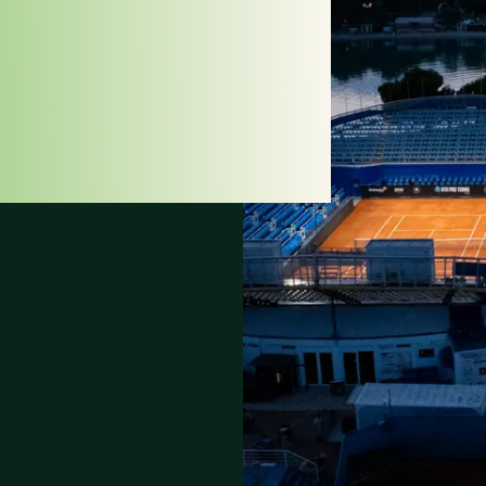
NCES
ion conforme
00 lux, une
igente.
ED haute
e. En plus du
ourt
des