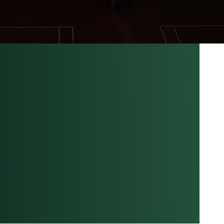
TRÔLE
LLIGENT,
CT
ABLE