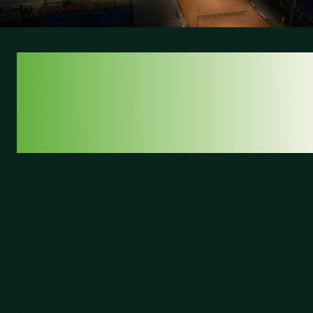
DU
CONVENTIONNEL
AU LED
Autrefois équipé d’un éclairage traditionnel, TPC
Eindhoven voulait équiper l’ensemble de ses courts
— vingt au total — d’un éclairage LED de la plus
haute qualité. Pour ce projet, environ 48 luminaires
ont été utilisés : 44 luminaires CS860 et 4
luminaires CS660. Grâce à une étude d’éclairage
sur mesure, une qualité lumineuse impressionnante
a pu être garantie — tant pour les joueurs que pour