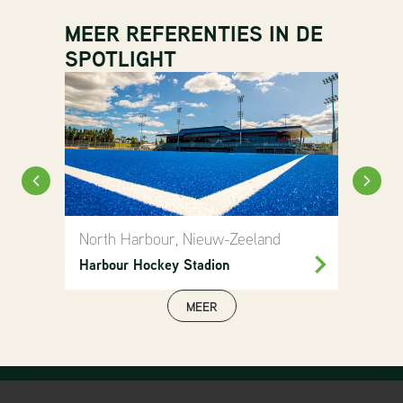
MEER REFERENTIES IN DE
SPOTLIGHT
North Harbour, Nieuw-Zeeland
Blo
Harbour Hockey Stadion
HC 
MEER