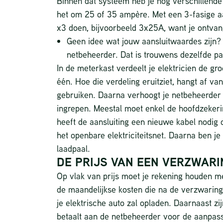
Binnen dat systeem heb je nog verschillende
het om 25 of 35 ampère. Met een 3-fasige aa
x3 doen, bijvoorbeeld 3x25A, want je ontvang
Geen idee wat jouw aansluitwaardes zijn? 
netbeheerder. Dat is trouwens dezelfde part
In de meterkast verdeelt je elektricien de gr
één. Hoe die verdeling eruitziet, hangt af van 
gebruiken. Daarna verhoogt je netbeheerder 
ingrepen. Meestal moet enkel de hoofdzeke
heeft de aansluiting een nieuwe kabel nodig
het openbare elektriciteitsnet. Daarna ben je 
laadpaal.
DE PRIJS VAN EEN VERZWARI
Op vlak van prijs moet je rekening houden me
de maandelijkse kosten die na de verzwaring a
je elektrische auto zal opladen. Daarnaast zi
betaalt aan de netbeheerder voor de aanpassi