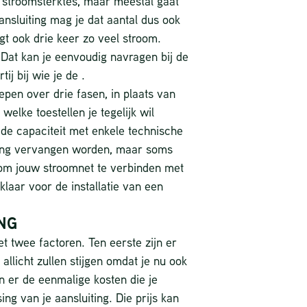
 stroomsterktes, maar meestal gaat
nsluiting mag je dat aantal dus ook
t ook drie keer zo veel stroom.
Dat kan je eenvoudig navragen bij de
ij bij wie je de .
oepen over drie fasen, in plaats van
welke toestellen je tegelijk wil
de capaciteit met enkele technische
ring vervangen worden, maar soms
 om jouw stroomnet te verbinden met
klaar voor de installatie van een
NG
t twee factoren. Ten eerste zijn er
llicht zullen stijgen omdat je nu ook
jn er de eenmalige kosten die je
ng van je aansluiting. Die prijs kan