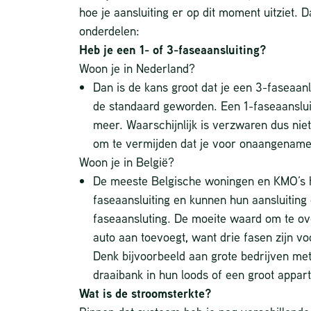
hoe je aansluiting er op dit moment uitziet. 
onderdelen:
Heb je een 1- of 3-faseaansluiting?
Woon je in Nederland?
Dan is de kans groot dat je een 3-faseaanl
de standaard geworden. Een 1-faseaansluit
meer. Waarschijnlijk is verzwaren dus niet
om te vermijden dat je voor onaangename
Woon je in België?
De meeste Belgische woningen en KMO’s 
faseaansluiting en kunnen hun aansluiting
LOAD BALANC
faseaansluting. De moeite waard om te ov
SLIMMER LA
auto aan toevoegt, want drie fasen zijn v
ZONDER
Denk bijvoorbeeld aan grote bedrijven m
OVERBELAST
draaibank in hun loods of een groot appar
Wat is de stroomsterkte?
28 juli 2026