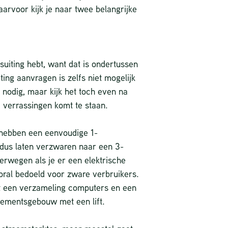
Daarvoor kijk je naar twee belangrijke
suiting hebt, want dat is ondertussen
ing aanvragen is zelfs niet mogelijk
 nodig, maar kijk het toch even na
 verrassingen komt te staan.
hebben een eenvoudige 1-
 dus laten verzwaren naar een 3-
ING:
WAAROM EEN
erwegen als je er een elektrische
DEN
THUISLAADPAAL
ooral bedoeld voor zware verbruikers.
NIET ALTIJD EEN
et een verzameling computers en een
ING
WALLBOX HOEFT TE
tementsgebouw met een lift.
ZIJN
29 juli 2026