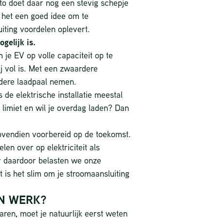
uto doet daar nog een stevig schepje
 het een goed idee om te
iting voordelen oplevert.
gelijk is.
om je EV op volle capaciteit op te
ij vol is. Met een zwaardere
ardere laadpaal nemen.
 de elektrische installatie meestal
n limiet en wil je overdag laden? Dan
ovendien voorbereid op de toekomst.
en over op elektriciteit als
r daardoor belasten we onze
t is het slim om je stroomaansluiting
JN WERK?
waren, moet je natuurlijk eerst weten