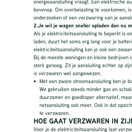
energieaansluiting vraagt. Een elektrische a
bovenop. Om overbelasting te voorkomen, is
onderzoeken of een verzwaring van je aanslu
2.Je wil je wagen sneller opladen dan nu mo
Als je elektriciteitsaansluiting te beperkt is 
laden, duurt het soms erg lang voor je batter
elektriciteitsaansluiting kan je ook een zwa
Bij de meeste woningen en kleine bedrijven is
sterk genoeg. Zit je aansluiting echter op zij
is verzwaren wel aangewezen.
Met een zware stroomaansluiting ben je b
We gebruiken steeds minder gas en schakel
duurzamer en goedkoper alternatief, maa
netaansluiting ook meer. Ook in dat opzich
te verzwaren.
HOE GAAT VERZWAREN IN ZI
Voor je de elektriciteitsaansluiting laat verz