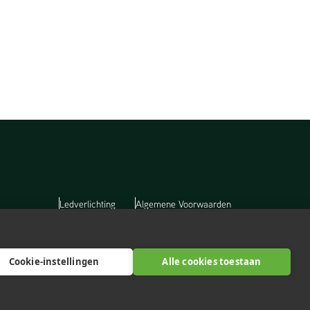
Ledverlichting
Algemene Voorwaarden
Laadpaal
Privacy-Verklaring
Referenties
Onze partners
Werken bij Lumosa
Sitemap
Cookie-instellingen
Alle cookies toestaan
Over Lumosa
Contact