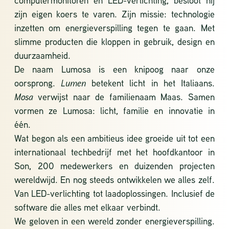
computermonitoren en LED-verlichting, besloot hij
zijn eigen koers te varen. Zijn missie: technologie
inzetten om energieverspilling tegen te gaan. Met
slimme producten die kloppen in gebruik, design en
duurzaamheid.
De naam Lumosa is een knipoog naar onze
oorsprong.
Lumen
betekent licht in het Italiaans.
Mosa
verwijst naar de familienaam Maas. Samen
vormen ze Lumosa: licht, familie en innovatie in
één.
Wat begon als een ambitieus idee groeide uit tot een
internationaal techbedrijf met het hoofdkantoor in
Son, 200 medewerkers en duizenden projecten
wereldwijd. En nog steeds ontwikkelen we alles zelf.
Van LED-verlichting tot laadoplossingen. Inclusief de
software die alles met elkaar verbindt.
We geloven in een wereld zonder energieverspilling.