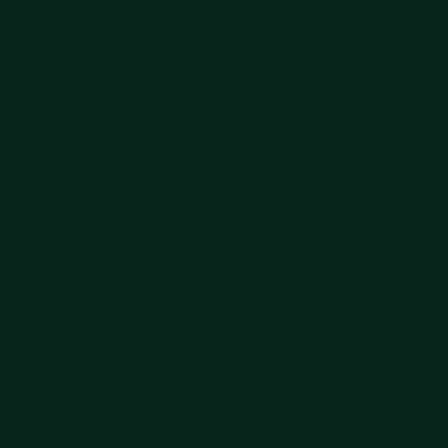
al onze technologie volledig in eigen huis. In ons
R&D-centrum
in Son en Breugel werken engineers,
ontwerpers en softwarehelden dagelijks aan slimme
oplossingen voor licht en energie. Duurzaam.
Praktisch. En altijd vooruit.
We houden alles dichtbij. Van hardware tot software.
Zo kunnen we snel schakelen, testen en verbeteren.
Wat vandaag wordt bedacht, kan morgen al draaien.
De lijnen zijn kort, de energie is hoog.
We ontwikkelen alles zelf, onder één dak. Daardoor
houden we grip op
kwaliteit
en kunnen we meteen
aan de slag met nieuwe ideeën. Wat werkt, bouwen
we verder uit. Wat beter kan, verbeteren we direct.
Zo blijft onze technologie in beweging.
Innovatie doen we niet alleen. We werken nauw
samen met onze partners én met de mensen op de
werkvloer. Want de beste oplossingen ontstaan in de