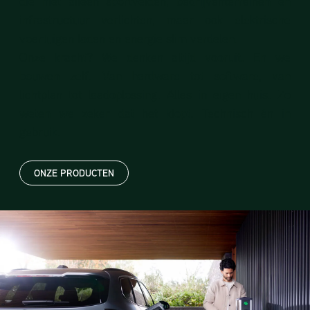
die niet alleen sportvelden, bedrijventerreinen en
infrastructuur verlichten, maar ook elektrische
voertuigen laden en energie slim verdelen.
Onze kracht? We denken altijd vooruit. En we
bouwen zelf. Van hardware tot software, van
lichtplan tot laadoplossing. Alles in eigen huis. Zo
weten we zeker dat het klopt. Technisch én in
gebruik.
ONZE PRODUCTEN