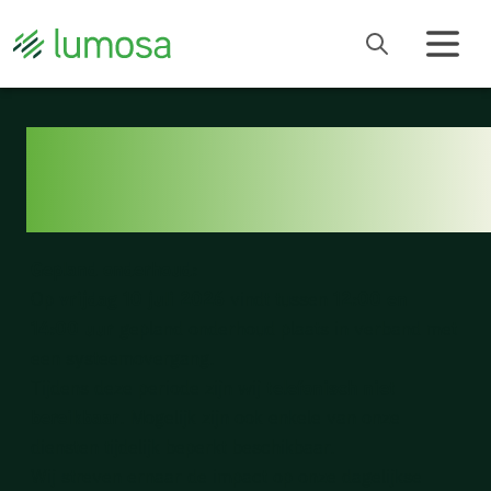
ACTUELE
STORINGEN
Gepland onderhoud:
Op
vrijdag 10 juli 2026
vindt tussen
12:00 en
14:00 uur
gepland onderhoud plaats in verband met
een systeemovergang.
Tijdens deze periode zijn wij
telefonisch niet
bereikbaar
. Mogelijk zijn ook enkele van onze
diensten tijdelijk beperkt beschikbaar.
Wij streven ernaar de impact op onze dagelijkse