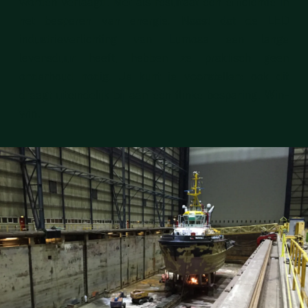
worden verlaagd. Met als resultaat een efficiëntie in
het besparen van energie. Naast dat de LED
industrieverlichting van Lumosa een lange
levensduur heeft, hebben ze praktisch geen
onderhoud nodig. Je kunt je voorstellen: ook dit
draagt uiteindelijk bij aan een flinke besparing. Win-
win.