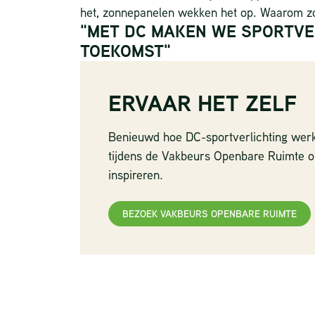
het, zonnepanelen wekken het op. Waarom 
"MET DC MAKEN WE SPORTVE
TOEKOMST"
ERVAAR HET ZELF
Benieuwd hoe DC-sportverlichting werkt
tijdens de Vakbeurs Openbare Ruimte of
inspireren.
LOAD BALANC
BEZOEK VAKBEURS OPENBARE RUIMTE
SLIMMER LA
ZONDER
OVERBELAST
28 juli 2026