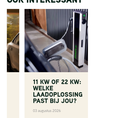
11 KW OF 22 KW:
LOAD
WELKE
SLIM
LAADOPLOSSING
ZOND
PAST BIJ JOU?
OVER
03 augustus 2026
28 juli 20