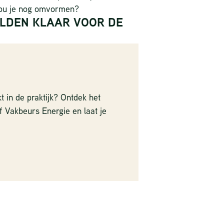
zou je nog omvormen?
LDEN KLAAR VOOR DE
 in de praktijk? Ontdek het
 Vakbeurs Energie en laat je
ING:
WAAROM EEN
DEN
THUISLAADPAAL
NIET ALTIJD EEN
ING
WALLBOX HOEFT TE
ZIJN
29 juli 2026