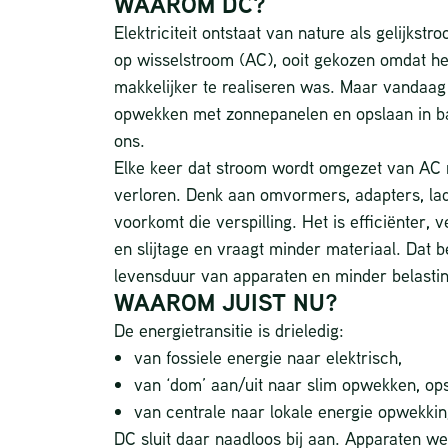
WAAROM DC?
Elektriciteit ontstaat van nature als gelijkst
op wisselstroom (AC), ooit gekozen omdat he
makkelijker te realiseren was. Maar vandaa
opwekken met zonnepanelen en opslaan in ba
ons.
Elke keer dat stroom wordt omgezet van AC n
verloren. Denk aan omvormers, adapters, la
voorkomt die verspilling. Het is efficiënter,
en slijtage en vraagt minder materiaal. Dat b
levensduur van apparaten en minder belastin
WAAROM JUIST NU?
De energietransitie is drieledig:
van fossiele energie naar elektrisch,
van ‘dom’ aan/uit naar slim opwekken, op
van centrale naar lokale energie opwekk
DC sluit daar naadloos bij aan. Apparaten wer