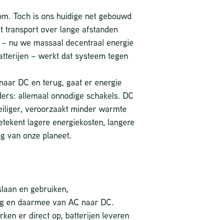
room. Toch is ons huidige net gebouwd
t transport over lange afstanden
g – nu we massaal decentraal energie
tterijen – werkt dat systeem tegen
aar DC en terug, gaat er energie
ders: allemaal onnodige schakels. DC
 veiliger, veroorzaakt minder warmte
etekent lagere energiekosten, langere
g van onze planeet.
slaan en gebruiken,
ing en daarmee van AC naar DC.
ken er direct op, batterijen leveren