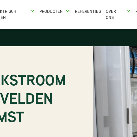
KTRISCH
PRODUCTEN
REFERENTIES
OVER
DEN
ONS
JKSTROOM
TVELDEN
MST